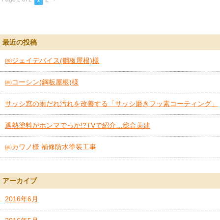
最近の投稿
㈱ジェイデバイス(鋼板屋根)様
㈱コーシン(鋼板屋根)様
サッシ窓の雨だれ汚れを改善する「サッシ磨きフッ素コーティング」
遮熱塗料がホンマでっか!?TVで紹介…総合美建
㈱カワノ様 補修防水塗装工事
アーカイブ
2016年6月